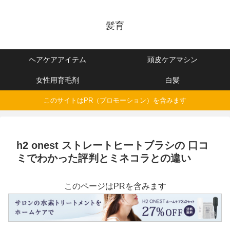
髪育
ヘアケアアイテム
頭皮ケアマシン
女性用育毛剤
白髪
このサイトはPR（プロモーション）を含みます
h2 onest ストレートヒートブラシの 口コ
ミでわかった評判とミネコラとの違い
このページはPRを含みます