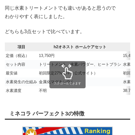
同じ水素トリートメントでも違いがあると思うので
わかりやすく表にしました。
どちらも3点セットで比べています。
項目
h2オネスト ホームケアセット
定価（税込）
13,750円
15,40
セット内容
トリートメント、水素パウダー、ヒートブラシ
水素フ
最安値
初回限定27%OFF（公式サイト）
初回限
水素発生の仕組み
金属化マグネシウム
水素発
スクロールできます
水素濃度
不明
38.7m
ミネコラ パーフェクト3の特徴