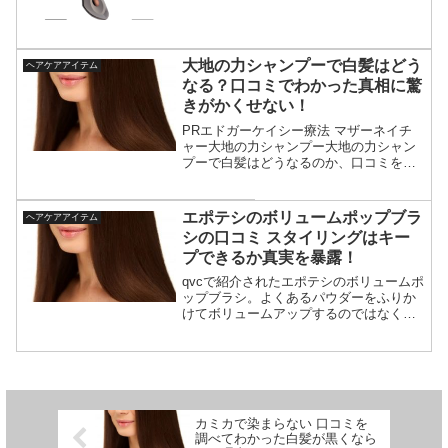
グの王様のブランチで紹介されたラブク
ロム テツキプレミアムブラック。くしだ
けど、いいお値段。効果なし、という口
コ...
大地の力シャンプーで白髪はどう
ヘアケアアイテム
なる？口コミでわかった真相に驚
きがかくせない！
PRエドガーケイシー療法 マザーネイチ
ャー大地の力シャンプー大地の力シャン
プーで白髪はどうなるのか、口コミを徹
底調査し分かった真相をご紹介してま
す。こちらで調べた結果、「白髪染めの
間隔を空けても良いかな」という口コミ
エポテシのボリュームポップブラ
ヘアケアアイテム
がありました。すでに白く...
シの口コミ スタイリングはキー
プできるか真実を暴露！
qvcで紹介されたエポテシのボリュームポ
ップブラシ。よくあるパウダーをふりか
けてボリュームアップするのではなく今
までにない新しい方法でスタイリングす
るもの。それに1本で下の4役やってくれ
る。・ハリコシボリューム・白髪隠し・
スタイリング・トリ...
カミカで染まらない 口コミを
調べてわかった白髪が黒くなら